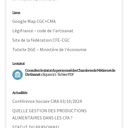
Liens
Google Map CGC+CMA
Légifrance – code de l'artisanat
Site de la fédération CFE-CGC
Tutelle DGE – Ministère de l'économie
Le statut
Consultez le statut du personnel des Chambres de Métiers et de
l’Artisanat :
cliquez ici - fichier PDF
Actualités
Conférence Sociale CMA 03/10/2024
QUELLE GESTION DES PRODUCTIONS
ALIMENTAIRES DANS LES CFA ?
STATUT DU PERSONNEL