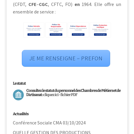
(CFDT,
CFE
–
CGC
, CFTC, FO)
en
1964. Elle offre un
ensemble de service :
JE ME RENSEIGNE – PREFON
Le statut
Consultez le statut du personnel des Chambres de Métiers et de
l’Artisanat :
cliquez ici - fichier PDF
Actualités
Conférence Sociale CMA 03/10/2024
QUELLE GESTION DES PRODUCTIONS