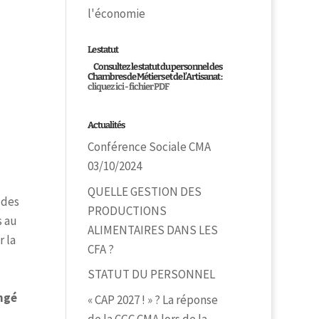
l'économie
Le statut
Consultez le statut du personnel des
Chambres de Métiers et de l’Artisanat :
cliquez ici - fichier PDF
Actualités
Conférence Sociale CMA
03/10/2024
QUELLE GESTION DES
 des
PRODUCTIONS
s au
ALIMENTAIRES DANS LES
 la
CFA ?
STATUT DU PERSONNEL
ongé
« CAP 2027 ! » ? La réponse
de la CGC CMA lors de la