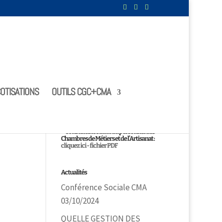
OTISATIONS
OUTILS CGC+CMA
Le statut
Consultez le statut du personnel des
Chambres de Métiers et de l’Artisanat :
cliquez ici - fichier PDF
Actualités
Conférence Sociale CMA
03/10/2024
QUELLE GESTION DES