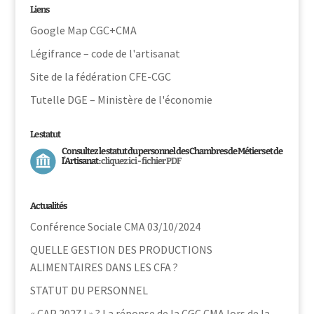
Liens
Google Map CGC+CMA
Légifrance – code de l'artisanat
Site de la fédération CFE-CGC
Tutelle DGE – Ministère de l'économie
Le statut
Consultez le statut du personnel des Chambres de Métiers et de
l’Artisanat :
cliquez ici - fichier PDF
Actualités
Conférence Sociale CMA 03/10/2024
QUELLE GESTION DES PRODUCTIONS
ALIMENTAIRES DANS LES CFA ?
STATUT DU PERSONNEL
« CAP 2027 ! » ? La réponse de la CGC CMA lors de la