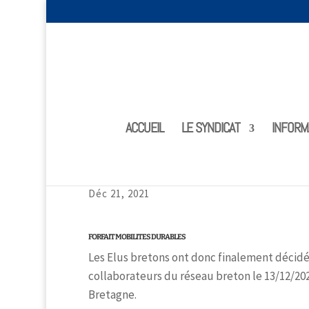
ACCUEIL
LE SYNDICAT
INFORM
La CGC-CMA Bretagne encourage la CMA 
et environnementale » (RSE)
Déc 21, 2021
FORFAIT MOBILITES DURABLES
Les Elus bretons ont donc finalement décidé 
collaborateurs du réseau breton le 13/12/20
Bretagne.