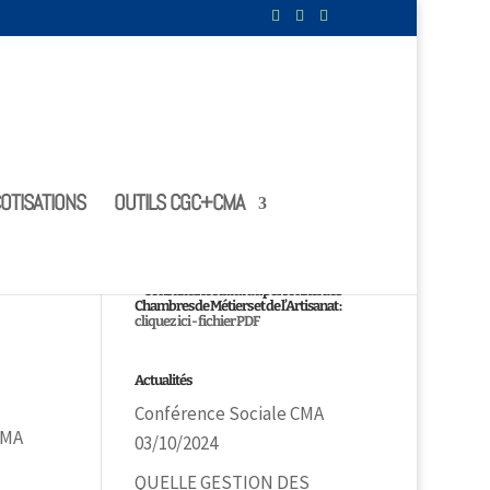
OTISATIONS
OUTILS CGC+CMA
ale
Le statut
Consultez le statut du personnel des
Chambres de Métiers et de l’Artisanat :
cliquez ici - fichier PDF
Actualités
Conférence Sociale CMA
CMA
03/10/2024
QUELLE GESTION DES