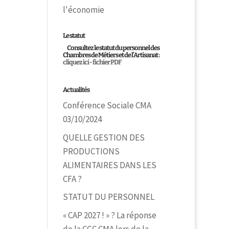
l'économie
Le statut
Consultez le statut du personnel des
Chambres de Métiers et de l’Artisanat :
cliquez ici - fichier PDF
Actualités
Conférence Sociale CMA
03/10/2024
QUELLE GESTION DES
PRODUCTIONS
ALIMENTAIRES DANS LES
CFA ?
STATUT DU PERSONNEL
« CAP 2027 ! » ? La réponse
de la CGC CMA lors de la