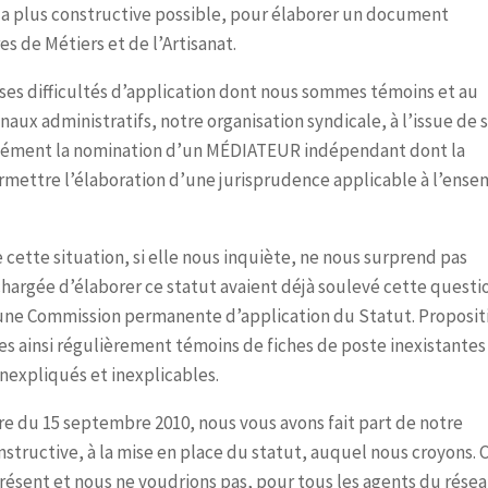
 la plus constructive possible, pour élaborer un document
 de Métiers et de l’Artisanat.
ses difficultés d’application dont nous sommes témoins et au
aux administratifs, notre organisation syndicale, à l’issue de 
ément la nomination d’un MÉDIATEUR indépendant dont la
permettre l’élaboration d’une jurisprudence applicable à l’ens
ette situation, si elle nous inquiète, ne nous surprend pas
hargée d’élaborer ce statut avaient déjà soulevé cette questi
d’une Commission permanente d’application du Statut. Proposit
ainsi régulièrement témoins de fiches de poste inexistantes
nexpliqués et inexplicables.
re du 15 septembre 2010, nous vous avons fait part de notre
structive, à la mise en place du statut, auquel nous croyons. 
résent et nous ne voudrions pas, pour tous les agents du rése