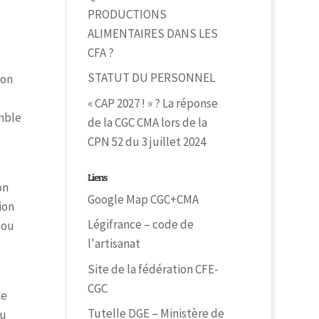
PRODUCTIONS
ALIMENTAIRES DANS LES
CFA ?
STATUT DU PERSONNEL
son
« CAP 2027 ! » ? La réponse
emble
de la CGC CMA lors de la
CPN 52 du 3 juillet 2024
Liens
on
Google Map CGC+CMA
ion
Légifrance – code de
 ou
l'artisanat
Site de la fédération CFE-
CGC
Ce
Tutelle DGE – Ministère de
au