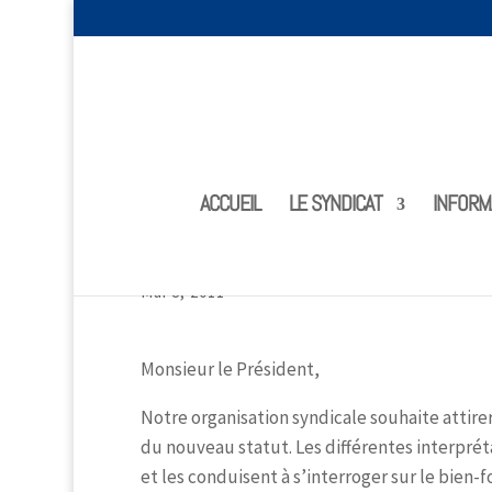
ACCUEIL
LE SYNDICAT
INFORM
Lettre ouverte au Président de l’APCMA 
Mai 8, 2011
Monsieur le Président,
Notre organisation syndicale souhaite attirer
du nouveau statut. Les différentes interprét
et les conduisent à s’interroger sur le bien-