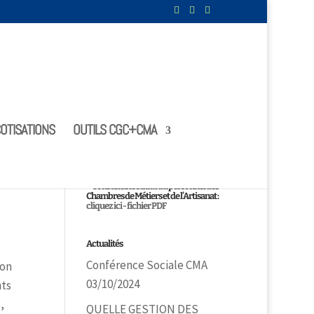
OTISATIONS
OUTILS CGC+CMA
Le statut
Consultez le statut du personnel des
Chambres de Métiers et de l’Artisanat :
cliquez ici - fichier PDF
Actualités
Conférence Sociale CMA
ion
03/10/2024
nts
,
QUELLE GESTION DES