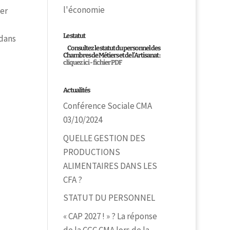
l'économie
er
Le statut
 dans
Consultez le statut du personnel des
Chambres de Métiers et de l’Artisanat :
cliquez ici - fichier PDF
Actualités
Conférence Sociale CMA
03/10/2024
QUELLE GESTION DES
PRODUCTIONS
ALIMENTAIRES DANS LES
CFA ?
STATUT DU PERSONNEL
« CAP 2027 ! » ? La réponse
de la CGC CMA lors de la