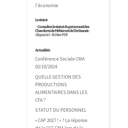
l'économie
Le statut
Consultez le statut du personnel des
Chambres de Métiers et de l’Artisanat :
cliquez ici - fichier PDF
Actualités
Conférence Sociale CMA
03/10/2024
QUELLE GESTION DES
PRODUCTIONS
ALIMENTAIRES DANS LES
CFA ?
STATUT DU PERSONNEL
« CAP 2027 ! » ? La réponse
de la CGC CMA lors de la