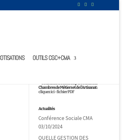
OTISATIONS
OUTILS CGC+CMA
Le statut
Consultez le statut du personnel des
Chambres de Métiers et de l’Artisanat :
cliquez ici - fichier PDF
Actualités
Conférence Sociale CMA
03/10/2024
QUELLE GESTION DES