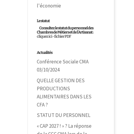
l'économie
Le statut
Consultez le statut du personnel des
Chambres de Métiers et de l’Artisanat :
cliquez ici - fichier PDF
Actualités
Conférence Sociale CMA
03/10/2024
QUELLE GESTION DES
PRODUCTIONS
ALIMENTAIRES DANS LES
CFA ?
STATUT DU PERSONNEL
« CAP 2027 ! » ? La réponse
de la CGC CMA lors de la