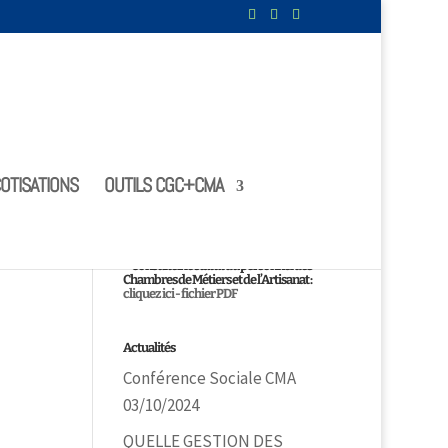
OTISATIONS
OUTILS CGC+CMA
Le statut
Consultez le statut du personnel des
Chambres de Métiers et de l’Artisanat :
cliquez ici - fichier PDF
Actualités
Conférence Sociale CMA
03/10/2024
QUELLE GESTION DES