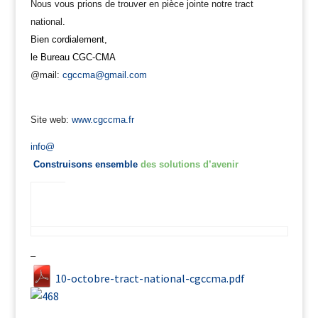
N
ous vous prions de trouver en pièce jointe notre tract
national.
​Bien cordialement,
le Bureau​ CGC-CMA
@mail:
cgccma@gmail.com
Site web:
www.cgccma.fr
info@
Construisons ensemble
des solutions d’avenir
–
10-octobre-tract-national-cgccma.pdf