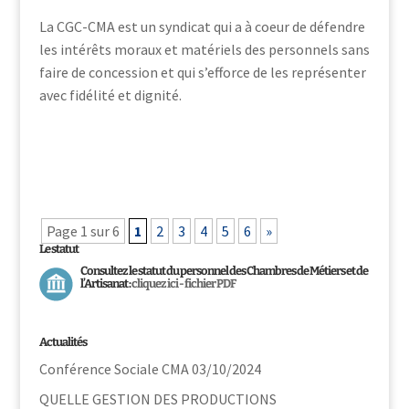
La CGC-CMA est un syndicat qui a à coeur de défendre
les intérêts moraux et matériels des personnels sans
faire de concession et qui s’efforce de les représenter
avec fidélité et dignité.
Page 1 sur 6
1
2
3
4
5
6
»
Le statut
Consultez le statut du personnel des Chambres de Métiers et de
l’Artisanat :
cliquez ici - fichier PDF
Actualités
Conférence Sociale CMA 03/10/2024
QUELLE GESTION DES PRODUCTIONS